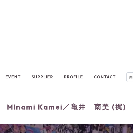
EVENT
SUPPLIER
PROFILE
CONTACT
Minami Kamei／亀井 南美 (梶)