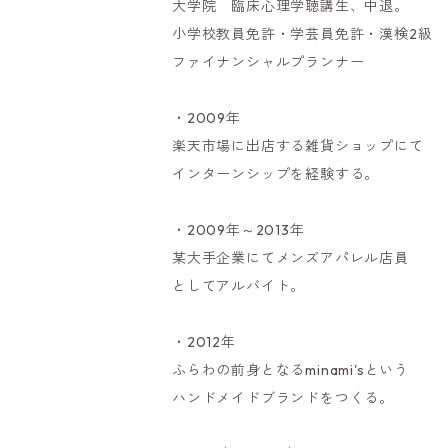
大学院 臨床心理学聴講生、中退。
小学校教員免許・学芸員免許・漢検2級
ファイナンシャルプランナー
・2009年
楽天市場に出店する雑貨ショップにて
インターンシップを経験する。
・2009年～2013年
某大手企業にてメンズアパレル店員
としてアルバイト。
・2012年
ふらわの前身となるminami'sという
ハンドメイドブランドをつくる。