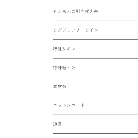
編みもの用の糸
もふもふの引き揃え糸
長さ30～90m
4m～
50m
ラグジュアリーライン
長さ100m～300m
ぱすてる
15m～
100m
特殊リボン
長さ300m以上～
えすにっく
33m～
手染めリボンセット
特殊紐・糸
もへあ玉
ぷりんせす
アソート
くしゅくしゅリボン
ワイヤーみたいな糸
素材糸
びびっど
フラワーリボン
キラキラ
コットンコード
ぶらっく
ひらひら
細コード
道具
あーす