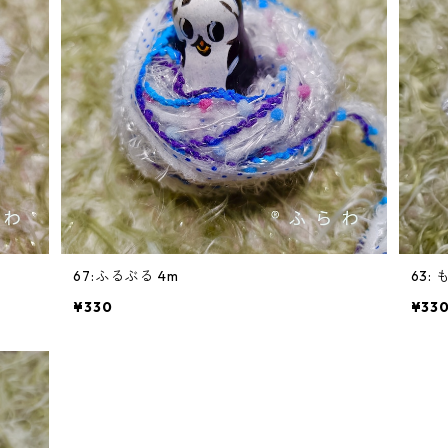
67:ふるぶる 4m
63:
¥330
¥33