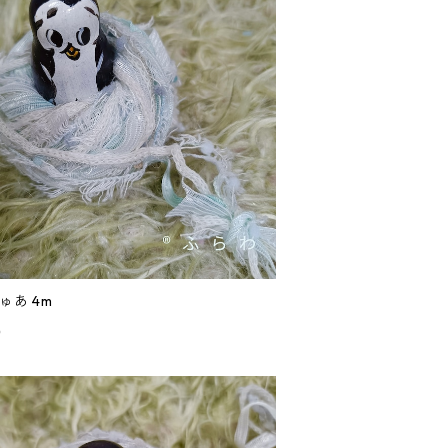
ひゅあ 4m
0