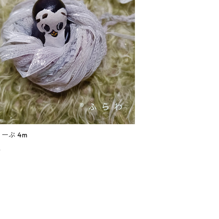
 もーぶ 4m
0