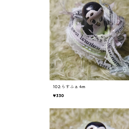
102:らすふぁ 4m
¥330