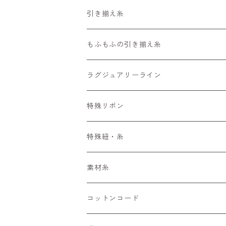
引き揃え糸
編みもの用の糸
もふもふの引き揃え糸
長さ30～90m
4m～
50m
ラグジュアリーライン
長さ100m～300m
ぱすてる
15m～
100m
特殊リボン
長さ300m以上～
えすにっく
33m～
手染めリボンセット
特殊紐・糸
もへあ玉
ぷりんせす
アソート
くしゅくしゅリボン
ワイヤーみたいな糸
素材糸
びびっど
フラワーリボン
キラキラ
コットンコード
ぶらっく