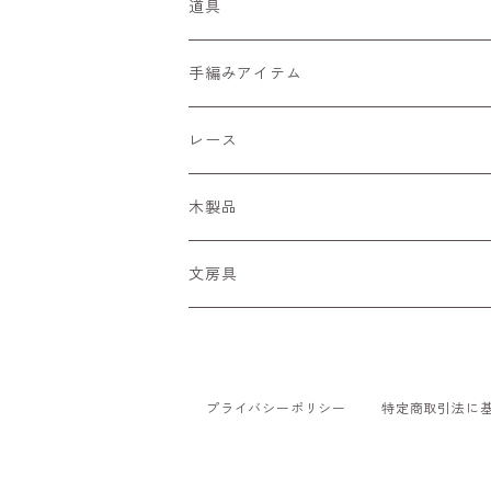
ひらひら
細コード
道具
あーす
ぷあぷあ
編針・網針
手編みアイテム
くーる
キラリボン
染め道具
ペンダントホルダー
レース
季節の糸
糸の切れはし
マーカー
カードケース
ちょうちょモチーフ
木製品
あんてぃーく
リボン
文房具
ぽんぽん
ぽんひら
プライバシーポリシー
特定商取引法に
ふさふさ