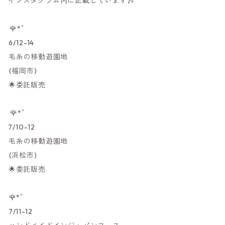
インスタグラム内に記載しています🎶
⁡⁡
⁡⁡⁡⁡︎︎🌹*゜⁡
⁡6/⁡12-14
⁡毛糸の移動遊園地⁡⁡
⁡⁡(福岡市)⁡⁡
⁡︎🌟委託販売⁡
⁡⁡
⁡⁡⁡⁡⁡︎︎🌹*゜⁡
7/⁡10-12
⁡毛糸の移動遊園地⁡⁡
⁡⁡(浜松市)⁡⁡
⁡︎🌟委託販売
⁡⁡🌹*゜
⁡7/11-12⁡