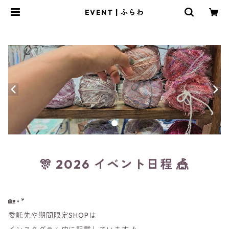
EVENT | ふらわ
🎊 2026 イベント日程 🎪
🏡⋆*
委託先や期間限定SHOPは