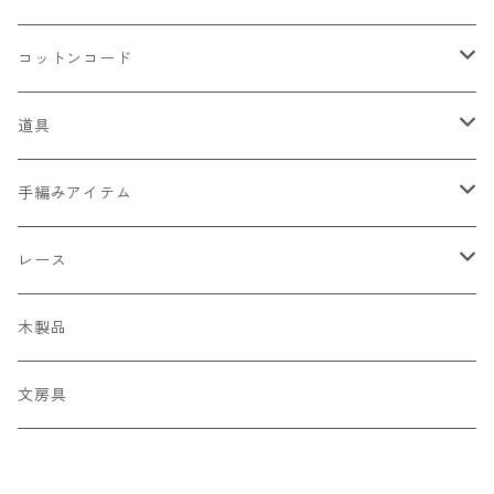
びびっど
フラワーリボン
キラキラ
コットンコード
ぶらっく
ひらひら
細コード
道具
あーす
ぷあぷあ
編針・網針
手編みアイテム
くーる
キラリボン
染め道具
ペンダントホルダー
レース
季節の糸
糸の切れはし
マーカー
カードケース
ちょうちょモチーフ
木製品
あんてぃーく
リボン
文房具
ぽんぽん