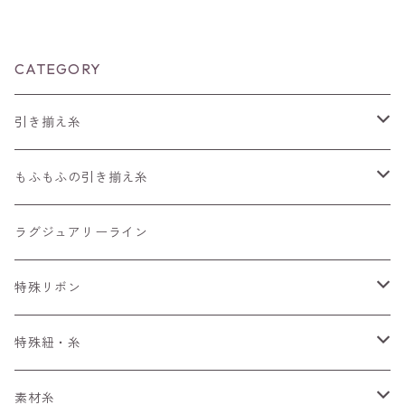
CATEGORY
引き揃え糸
編みもの用の糸
もふもふの引き揃え糸
長さ30～90m
4m～
50m
ラグジュアリーライン
長さ100m～300m
ぱすてる
15m～
100m
特殊リボン
長さ300m以上～
えすにっく
33m～
手染めリボンセット
特殊紐・糸
もへあ玉
ぷりんせす
アソート
くしゅくしゅリボン
ワイヤーみたいな糸
素材糸