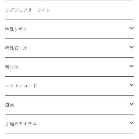
長さ30～90m
4m～
50m
ラグジュアリーライン
長さ100m～300m
ぱすてる
15m～
100m
特殊リボン
長さ300m以上～
えすにっく
33m～
手染めリボンセット
特殊紐・糸
もへあ玉
ぷりんせす
アソート
くしゅくしゅリボン
ワイヤーみたいな糸
素材糸
びびっど
フラワーリボン
キラキラ
コットンコード
ぶらっく
ひらひら
細コード
道具
あーす
ぷあぷあ
編針・網針
手編みアイテム
くーる