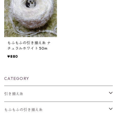
もふもふの引き揃え糸 ナ
チュラルホワイト 50m
¥880
CATEGORY
引き揃え糸
編みもの用の糸
もふもふの引き揃え糸