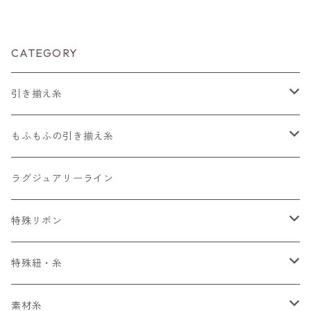
CATEGORY
引き揃え糸
編みもの用の糸
もふもふの引き揃え糸
長さ30～90m
4m～
50m
ラグジュアリーライン
長さ100m～300m
ぱすてる
15m～
100m
特殊リボン
長さ300m以上～
えすにっく
33m～
手染めリボンセット
特殊紐・糸
もへあ玉
ぷりんせす
アソート
くしゅくしゅリボン
ワイヤーみたいな糸
素材糸