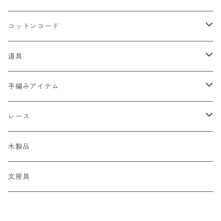
びびっど
フラワーリボン
キラキラ
コットンコード
ぶらっく
ひらひら
細コード
道具
あーす
ぷあぷあ
編針・網針
手編みアイテム
くーる
キラリボン
染め道具
ペンダントホルダー
レース
季節の糸
糸の切れはし
マーカー
カードケース
ちょうちょモチーフ
木製品
あんてぃーく
リボン
文房具
ぽんぽん