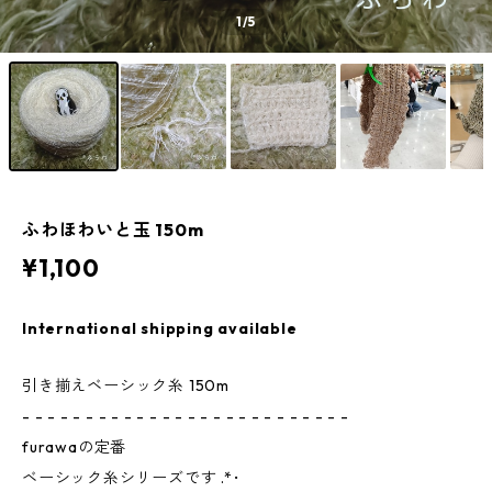
1
/5
ふわほわいと玉 150m
¥1,100
International shipping available
引き揃えベーシック糸 150m
- - - - - - - - - - - - - - - - - - - - - - - - - -
furawaの定番
ベーシック糸シリーズです .*･