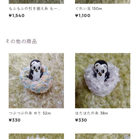
もふもふの引き揃え糸 もーぶ
ぐれい玉 150m
100m
¥1,540
¥1,100
その他の商品
つぶつぶの糸 めり 52m
はたはたの糸 38m
¥330
¥330