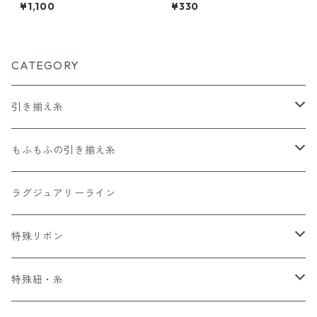
¥1,100
¥330
CATEGORY
引き揃え糸
編みもの用の糸
もふもふの引き揃え糸
長さ30～90m
4m～
50m
ラグジュアリーライン
長さ100m～300m
ぱすてる
15m～
100m
特殊リボン
長さ300m以上～
えすにっく
33m～
手染めリボンセット
特殊紐・糸
もへあ玉
ぷりんせす