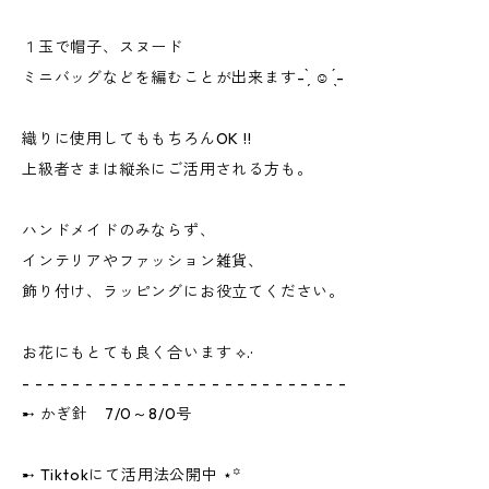
１玉で帽子、スヌード
ミニバッグなどを編むことが出来ます- ̗̀ ☺︎ ̖́-
織りに使用してももちろんOK !!
上級者さまは縦糸にご活用される方も。
ハンドメイドのみならず、
インテリアやファッション雑貨、
飾り付け、ラッピングにお役立てください。
お花にもとても良く合います ⟡.·
- - - - - - - - - - - - - - - - - - - - - - - - - -
➸ かぎ針 7/0～8/0号
➸ Tiktokにて活用法公開中 ‎⋆꙳