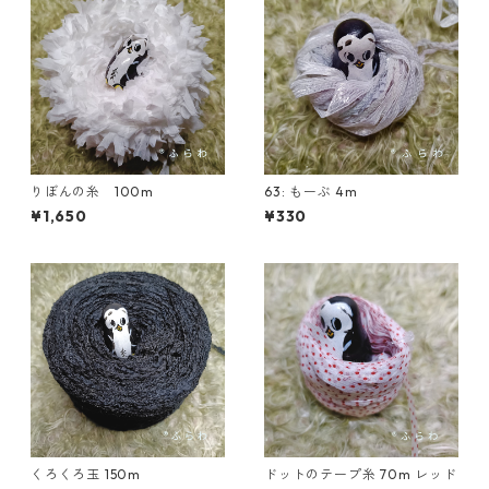
りぼんの糸 100m
63: もーぶ 4m
¥1,650
¥330
くろくろ玉 150m
ドットのテープ糸 70m レッド