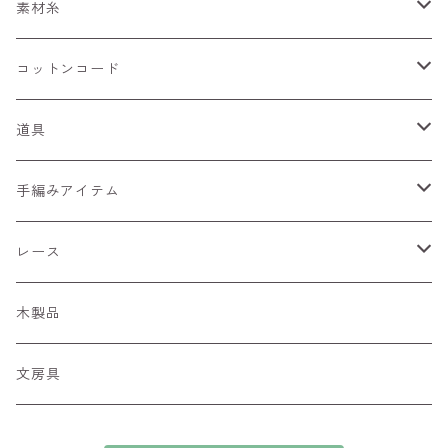
アソート
くしゅくしゅリボン
ワイヤーみたいな糸
素材糸
びびっど
フラワーリボン
キラキラ
コットンコード
ぶらっく
ひらひら
細コード
道具
あーす
ぷあぷあ
編針・網針
手編みアイテム
くーる
キラリボン
染め道具
ペンダントホルダー
レース
季節の糸
糸の切れはし
マーカー
カードケース
ちょうちょモチーフ
木製品
あんてぃーく
リボン
文房具
ぽんぽん