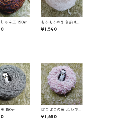
えすにしゃん玉 150m
もふもふの引き揃え糸
もーぶ 100m
00
¥1,540
ぐれい玉 150m
ぽこぽこの糸 ふわぴん
く 150m
00
¥1,650