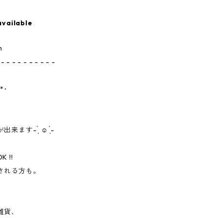
available
m
 - - - - - - - - - -
*･
- ̗̀ ☺︎ ̖́-
 !!
される方も。
雑貨、