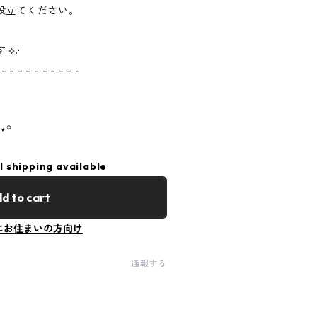
役立てください。
⟡.·
 - - - - - - - - - -
⋆꙳
l shipping available
d to cart
にお住まいの方向け
通報する