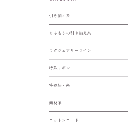
引き揃え糸
編みもの用の糸
もふもふの引き揃え糸
長さ30～90m
4m～
50m
ラグジュアリーライン
長さ100m～300m
ぱすてる
15m～
100m
特殊リボン
長さ300m以上～
えすにっく
33m～
手染めリボンセット
特殊紐・糸
もへあ玉
ぷりんせす
アソート
くしゅくしゅリボン
ワイヤーみたいな糸
素材糸
びびっど
フラワーリボン
キラキラ
コットンコード