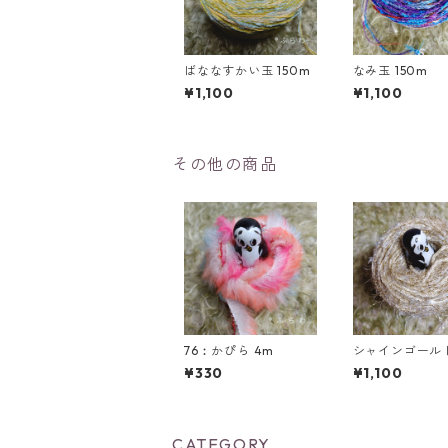
ばななすかい玉 150m
なみ玉 150m
¥1,100
¥1,100
その他の商品
76︰かぴら 4m
シャインゴールド
0m
¥330
¥1,100
CATEGORY