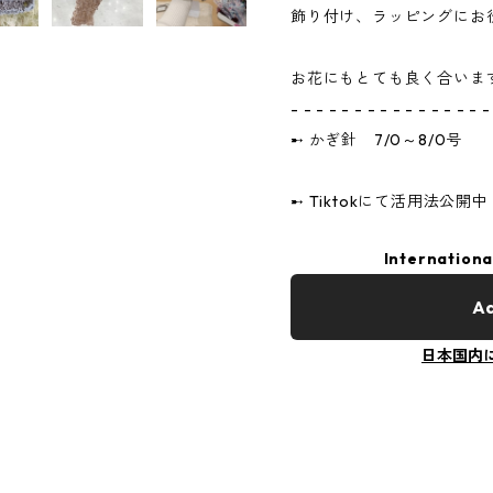
飾り付け、ラッピングにお
お花にもとても良く合います 
- - - - - - - - - - - - - - - -
➸ かぎ針 7/0～8/0号
➸ Tiktokにて活用法公開中 ‎
Internationa
Ad
日本国内