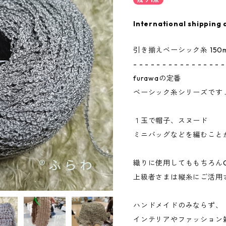
International shipping 
引き揃えベーシック糸 150
- - - - - - - - - - - - - - - -
furawaの定番
ベーシック糸シリーズです .
１玉で帽子、スヌード
ミニバッグなどを編むことが出来ます
織りに使用してももちろんOK
上級者さまは縦糸にご活用
ハンドメイドのみならず、
インテリアやファッション