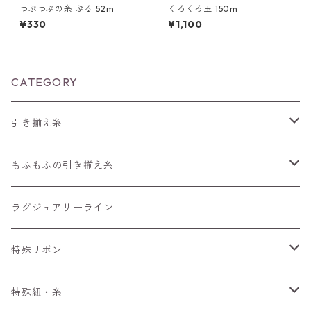
つぶつぶの糸 ぷる 52m
くろくろ玉 150m
¥330
¥1,100
CATEGORY
引き揃え糸
編みもの用の糸
もふもふの引き揃え糸
長さ30～90m
4m～
50m
ラグジュアリーライン
長さ100m～300m
ぱすてる
15m～
100m
特殊リボン
長さ300m以上～
えすにっく
33m～
手染めリボンセット
特殊紐・糸