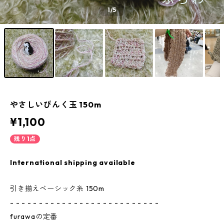
1
/5
やさしいぴんく玉 150m
¥1,100
残り1点
International shipping available
引き揃えベーシック糸 150m
- - - - - - - - - - - - - - - - - - - - - - - - - -
furawaの定番