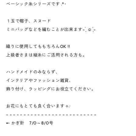
ベーシック糸シリーズです .*･
１玉で帽子、スヌード
ミニバッグなどを編むことが出来ます- ̗̀ ☺︎ ̖́-
織りに使用してももちろんOK !!
上級者さまは縦糸にご活用される方も。
ハンドメイドのみならず、
インテリアやファッション雑貨、
飾り付け、ラッピングにお役立てください。
お花にもとても良く合います ⟡.·
- - - - - - - - - - - - - - - - - - - - - - - - - -
➸ かぎ針 7/0～8/0号