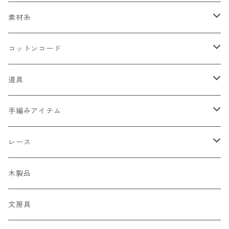
もへあ玉
ぷりんせす
アソート
くしゅくしゅリボン
ワイヤーみたいな糸
素材糸
びびっど
フラワーリボン
キラキラ
コットンコード
ぶらっく
ひらひら
細コード
道具
あーす
ぷあぷあ
編針・網針
手編みアイテム
くーる
キラリボン
染め道具
ペンダントホルダー
レース
季節の糸
糸の切れはし
マーカー
カードケース
ちょうちょモチーフ
木製品
あんてぃーく
リボン
文房具