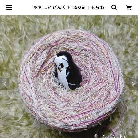
やさしいぴんく玉 150m | ふらわ