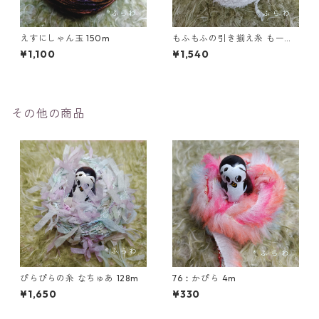
えすにしゃん玉 150m
もふもふの引き揃え糸 もーぶ
100m
¥1,100
¥1,540
その他の商品
ぴらぴらの糸 なちゅあ 128m
76︰かぴら 4m
¥1,650
¥330