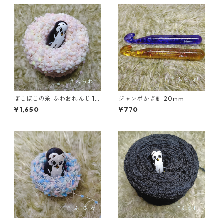
ぽこぽこの糸 ふわおれんじ 15
ジャンボかぎ針 20mm
0m
¥1,650
¥770