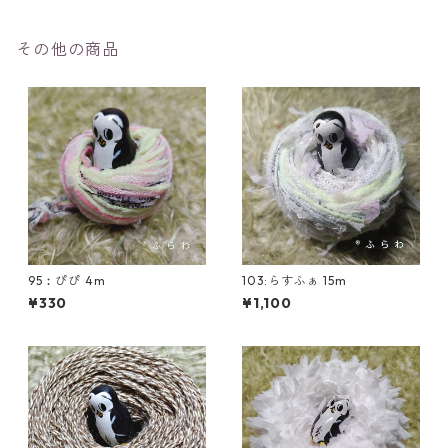
その他の商品
95︰ぴぴ 4m
103:らすふぁ 15m
¥330
¥1,100