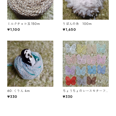
ミルクチョコ玉 150m
りぼんの糸 100m
¥1,100
¥1,650
60: くりん 4m
ちょうちょのレースモチーフ
各種 5枚入
¥330
¥330