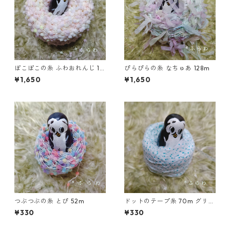
ぽこぽこの糸 ふわおれんじ 15
ぴらぴらの糸 なちゅあ 128m
0m
¥1,650
¥1,650
つぶつぶの糸 とぴ 52m
ドットのテープ糸 70m グリー
ン
¥330
¥330