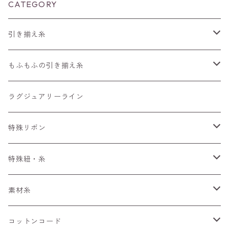
CATEGORY
引き揃え糸
編みもの用の糸
もふもふの引き揃え糸
長さ30～90m
4m～
50m
ラグジュアリーライン
長さ100m～300m
ぱすてる
15m～
100m
特殊リボン
長さ300m以上～
えすにっく
33m～
手染めリボンセット
特殊紐・糸
もへあ玉
ぷりんせす
アソート
くしゅくしゅリボン
ワイヤーみたいな糸
素材糸
びびっど
フラワーリボン
キラキラ
コットンコード