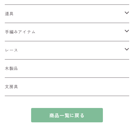
ぶらっく
ひらひら
細コード
道具
あーす
ぷあぷあ
編針・網針
手編みアイテム
くーる
キラリボン
染め道具
ペンダントホルダー
レース
季節の糸
糸の切れはし
マーカー
カードケース
ちょうちょモチーフ
木製品
あんてぃーく
リボン
文房具
ぽんぽん
商品一覧に戻る
ぽんひら