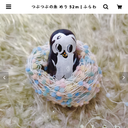
つぶつぶの糸 めり 52m | ふらわ