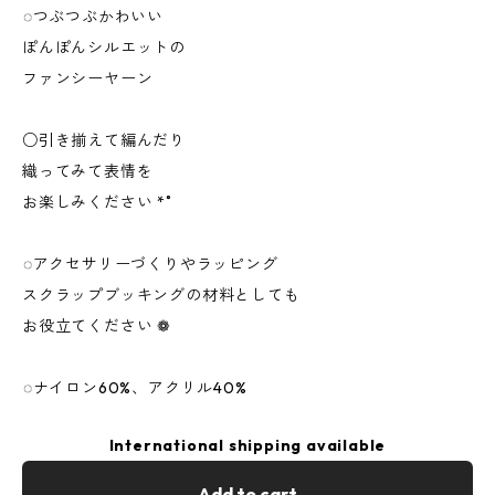
︎︎◌つぶつぶかわいい
ぽんぽんシルエットの
ファンシーヤーン
○引き揃えて編んだり
織ってみて表情を
お楽しみください *˚
︎︎◌アクセサリーづくりやラッピング
スクラップブッキングの材料としても
お役立てください ❁︎
︎︎◌ナイロン60%、アクリル40%
International shipping available
Add to cart